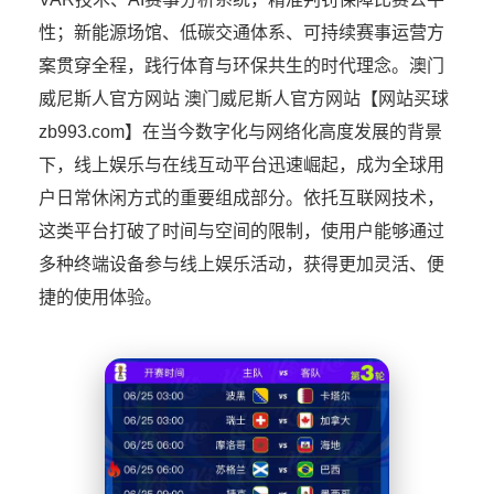
性；新能源场馆、低碳交通体系、可持续赛事运营方
案贯穿全程，践行体育与环保共生的时代理念。澳门
威尼斯人官方网站 澳门威尼斯人官方网站【网站买球
zb993.com】在当今数字化与网络化高度发展的背景
下，线上娱乐与在线互动平台迅速崛起，成为全球用
户日常休闲方式的重要组成部分。依托互联网技术，
这类平台打破了时间与空间的限制，使用户能够通过
多种终端设备参与线上娱乐活动，获得更加灵活、便
捷的使用体验。