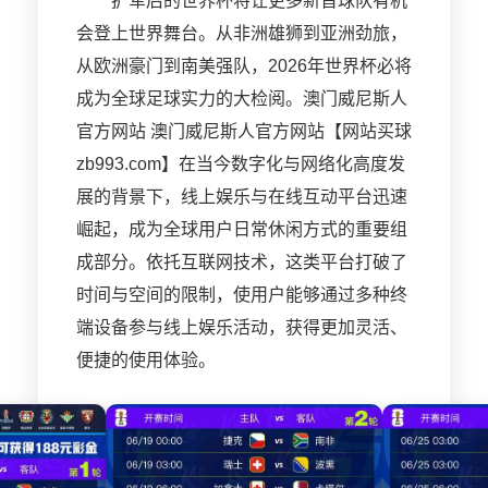
扩军后的世界杯将让更多新晋球队有机
会登上世界舞台。从非洲雄狮到亚洲劲旅，
从欧洲豪门到南美强队，2026年世界杯必将
成为全球足球实力的大检阅。澳门威尼斯人
官方网站 澳门威尼斯人官方网站【网站买球
zb993.com】在当今数字化与网络化高度发
展的背景下，线上娱乐与在线互动平台迅速
崛起，成为全球用户日常休闲方式的重要组
成部分。依托互联网技术，这类平台打破了
时间与空间的限制，使用户能够通过多种终
端设备参与线上娱乐活动，获得更加灵活、
便捷的使用体验。