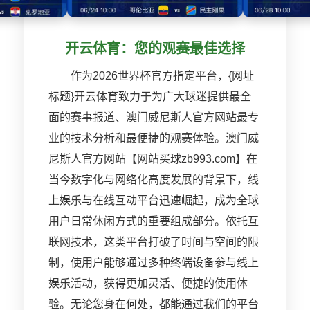
开云体育：您的观赛最佳选择
作为2026世界杯官方指定平台，{网址
标题}开云体育致力于为广大球迷提供最全
面的赛事报道、澳门威尼斯人官方网站最专
业的技术分析和最便捷的观赛体验。澳门威
尼斯人官方网站【网站买球zb993.com】在
当今数字化与网络化高度发展的背景下，线
上娱乐与在线互动平台迅速崛起，成为全球
用户日常休闲方式的重要组成部分。依托互
联网技术，这类平台打破了时间与空间的限
制，使用户能够通过多种终端设备参与线上
娱乐活动，获得更加灵活、便捷的使用体
验。无论您身在何处，都能通过我们的平台