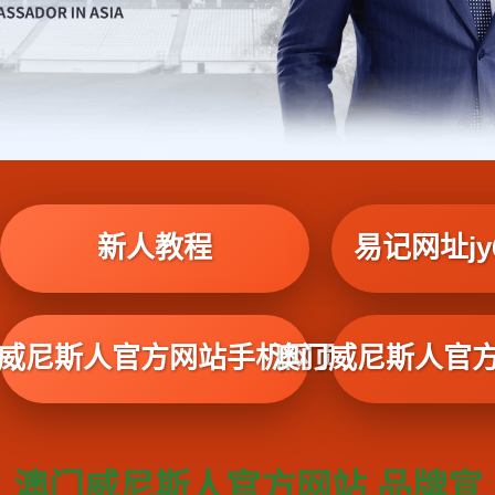
新人教程
易记网址jy6
威尼斯人官方网站手机网页版
澳门威尼斯人官
澳门威尼斯人官方网站 品牌宣