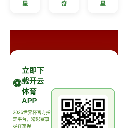
星
奇
星
立即下
载开云
体育
APP
2026世界杯官方指
定平台，精彩赛事
尽在掌握