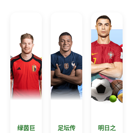
绿茵巨
足坛传
明日之