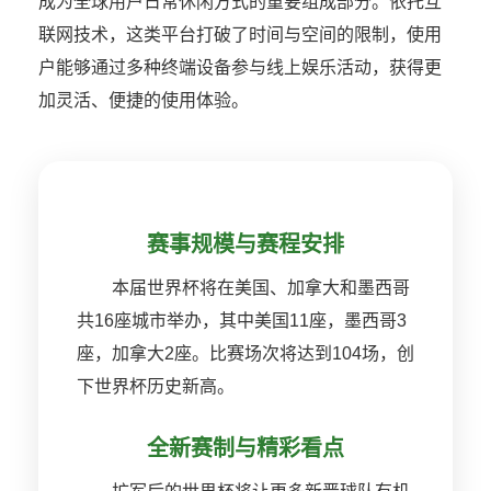
成为全球用户日常休闲方式的重要组成部分。依托互
联网技术，这类平台打破了时间与空间的限制，使用
户能够通过多种终端设备参与线上娱乐活动，获得更
加灵活、便捷的使用体验。
赛事规模与赛程安排
本届世界杯将在美国、加拿大和墨西哥
共16座城市举办，其中美国11座，墨西哥3
座，加拿大2座。比赛场次将达到104场，创
下世界杯历史新高。
全新赛制与精彩看点