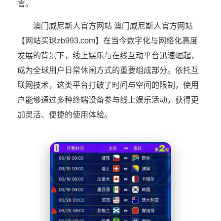
言。
澳门威尼斯人官方网站 澳门威尼斯人官方网站
【网站买球zb993.com】在当今数字化与网络化高度
发展的背景下，线上娱乐与在线互动平台迅速崛起，
成为全球用户日常休闲方式的重要组成部分。依托互
联网技术，这类平台打破了时间与空间的限制，使用
户能够通过多种终端设备参与线上娱乐活动，获得更
加灵活、便捷的使用体验。