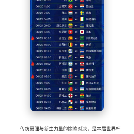
传统豪强与新生力量的巅峰对决，是本届世界杯