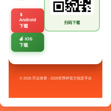
📱
Android
扫码下载
下载
🍎 iOS
下载
© 2026 开云体育 - 2026世界杯官方指定平台